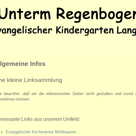
llgemeine Infos
ne kleine Linksammlung
te beachtet, daß wir die referenzierten Seiten nicht gestalten und somit 
rnehmen können.
teressante Links aus unserem Umfeld:
Evangelischer Kirchenkreis Mühlhausen