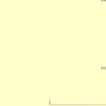
In
Hil