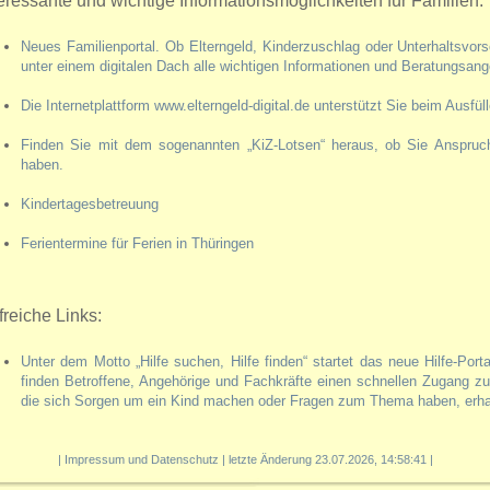
teressante und wichtige Informationsmöglichkeiten für Familien:
Neues Familienportal. Ob Elterngeld, Kinderzuschlag oder Unterhaltsvors
unter einem digitalen Dach alle wichtigen Informationen und Beratungsa
Die Internetplattform www.elterngeld-digital.de unterstützt Sie beim Ausfü
Finden Sie mit dem sogenannten „KiZ-Lotsen“ heraus, ob Sie Anspruch
haben.
Kindertagesbetreuung
Ferientermine für Ferien in Thüringen
freiche Links:
Unter dem Motto „Hilfe suchen, Hilfe finden“ startet das neue Hilfe-Porta
finden Betroffene, Angehörige und Fachkräfte einen schnellen Zugang z
die sich Sorgen um ein Kind machen oder Fragen zum Thema haben, erhal
|
Impressum und Datenschutz
| letzte Änderung 23.07.2026, 14:58:41 |