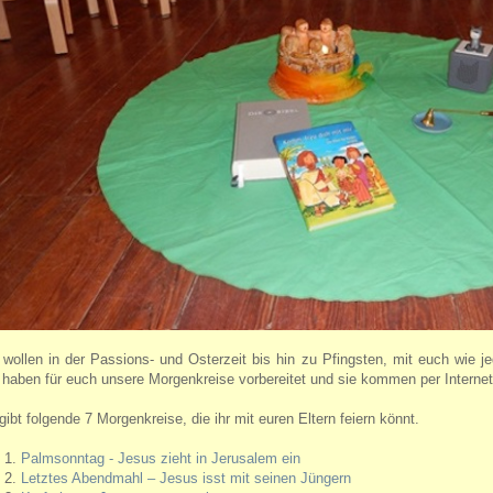
 wollen in der Passions- und Osterzeit bis hin zu Pfingsten, mit euch wie j
 haben für euch unsere Morgenkreise vorbereitet und sie kommen per Internet
gibt folgende 7 Morgenkreise, die ihr mit euren Eltern feiern könnt.
Palmsonntag - Jesus zieht in Jerusalem ein
Letztes Abendmahl – Jesus isst mit seinen Jüngern