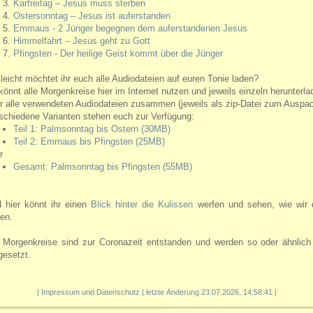
Karfreitag – Jesus muss sterben
Ostersonntag – Jesus ist auferstanden
Emmaus - 2 Jünger begegnen dem auferstandenen Jesus
Himmelfahrt – Jesus geht zu Gott
Pfingsten - Der heilige Geist kommt über die Jünger
lleicht möchtet ihr euch alle Audiodateien auf euren Tonie laden?
 könnt alle Morgenkreise hier im Internet nutzen und jeweils einzeln herunterla
r alle verwendeten Audiodateien zusammen (jeweils als zip-Datei zum Auspac
schiedene Varianten stehen euch zur Verfügung:
Teil 1: Palmsonntag bis Ostern (30MB)
Teil 2: Emmaus bis Pfingsten (25MB)
r
Gesamt: Palmsonntag bis Pfingsten (55MB)
 hier könnt ihr einen
Blick hinter die Kulissen
werfen und sehen, wie wir d
en.
 Morgenkreise sind zur Coronazeit entstanden und werden so oder ähnlich 
esetzt.
|
Impressum und Datenschutz
| letzte Änderung 23.07.2026, 14:58:41 |