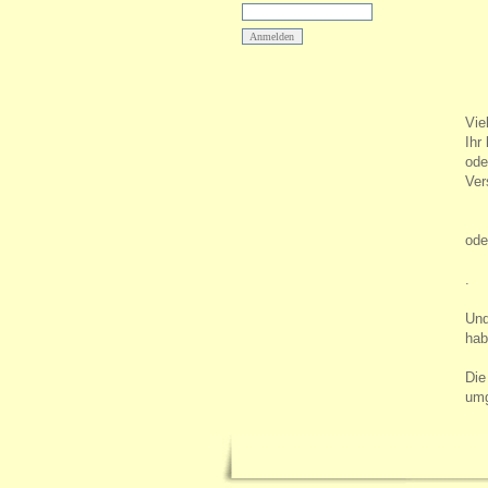
Vie
Ihr
ode
Ver
ode
.
Und
hab
Die
umg